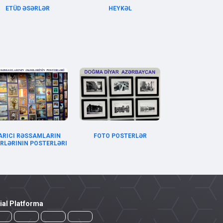
ETÜD ƏSƏRLƏR
HEYKƏL
ARICI RƏSSAMLARIN
FOTO POSTERLƏR
RLƏRININ POSTERLƏRI
ial Platforma