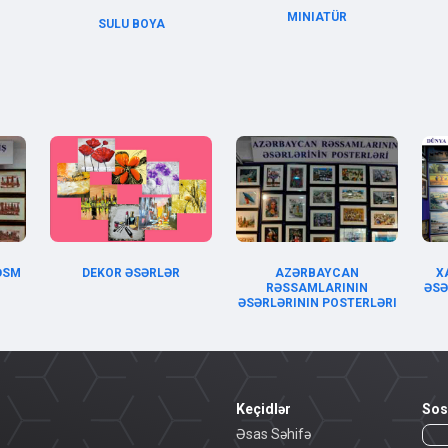
MINIATÜR
SULU BOYA
RƏSM
DEKOR ƏSƏRLƏR
AZƏRBAYCAN
X
RƏSSAMLARININ
ƏSƏ
ƏSƏRLƏRININ POSTERLƏRI
Keçidlər
Sos
Əsas Səhifə