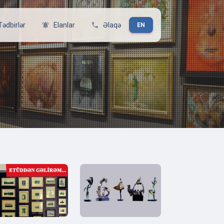
Tədbirlər
notifications_active
Elanlar
phone
Əlaqə
EN
LƏRI SILSILƏSI