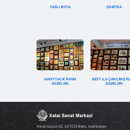
YAĞLI BOYA
QRAFIKA
HƏDIYYƏLIK RƏSM
NEFT ILƏ ÇƏKILMIŞ 
ƏSƏRLƏRI
ƏSƏRLƏRI
Xocalı küçəsi 62, AZ1025 Baku, Azerbaijan