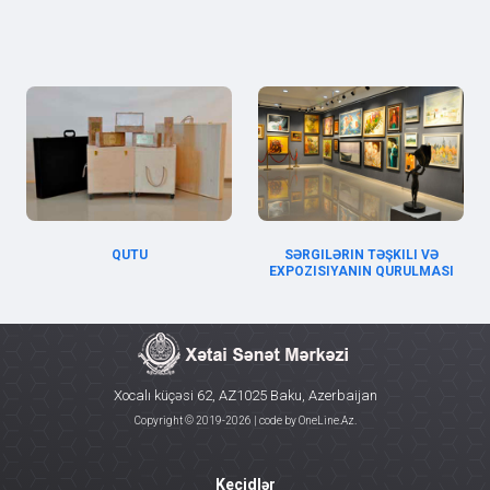
QUTU
SƏRGILƏRIN TƏŞKILI VƏ
EXPOZISIYANIN QURULMASI
Xocalı küçəsi 62, AZ1025 Baku, Azerbaijan
Copyright © 2019-
2026 | code by
OneLine.Az
.
Keçidlər