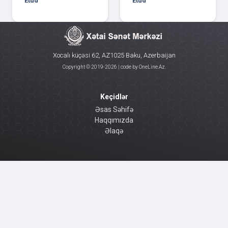
Etüd
Etüd
Xocalı küçəsi 62, AZ1025 Baku, Azerbaijan
Copyright © 2019-
2026 | code by
OneLine.Az
.
Keçidlər
Əsas Səhifə
Haqqımızda
Əlaqə
Sosial Platforma