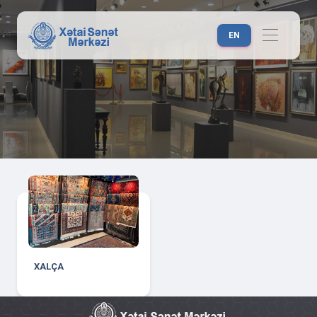
EN
XALÇA