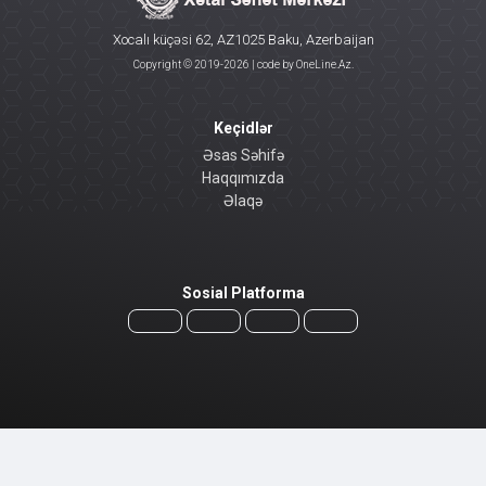
Xocalı küçəsi 62, AZ1025 Baku, Azerbaijan
Copyright © 2019-
2026 | code by
OneLine.Az
.
Keçidlər
Əsas Səhifə
Haqqımızda
Əlaqə
Sosial Platforma