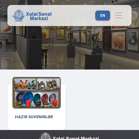
EN
HAZIR SUVENIRLƏR