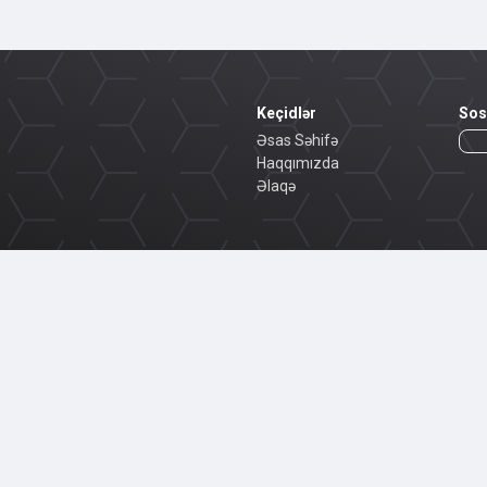
Keçidlər
Sos
Əsas Səhifə
Haqqımızda
Əlaqə