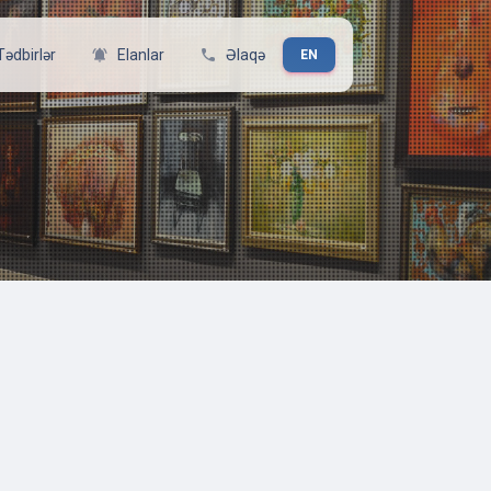
Tədbirlər
notifications_active
Elanlar
phone
Əlaqə
EN
LƏRI SILSILƏSI