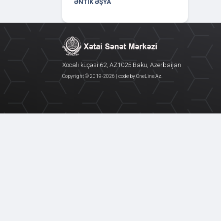
ƏNTIK ƏŞYA
Xocalı küçəsi 62, AZ1025 Baku, Azerbaijan
Copyright © 2019-
2026 | code by
OneLine.Az
.